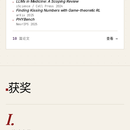
LLMs in Medicine: A Scoping Review
iScience / Cell Press 2024
Finding Kissing Numbers with Game-theoretic RL
arXiv 2025
PHYBench
NeurIPS 2025
10
篇论文
查看 →
获奖
I.