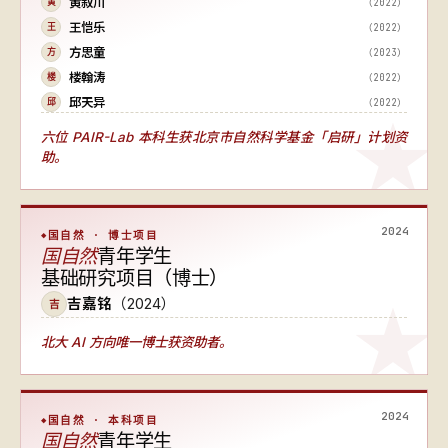
黄叙川
（2022）
黄
王恺乐
（2022）
王
方思童
（2023）
方
楼翰涛
（2022）
楼
邱天异
（2022）
邱
六位 PAIR-Lab 本科生获北京市自然科学基金「启研」计划资
助。
2024
国自然 · 博士项目
国自然
青年学生
基础研究项目（博士）
吉嘉铭
（2024）
吉
北大 AI 方向唯一博士获资助者
。
2024
国自然 · 本科项目
国自然
青年学生