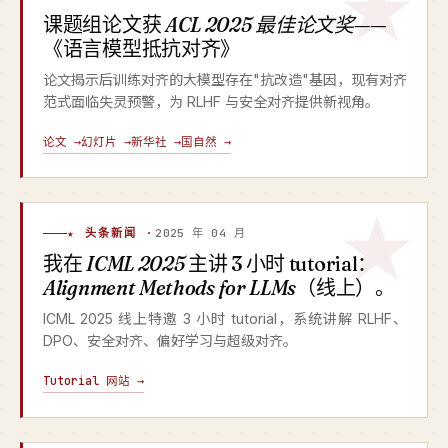
课题组论文获
ACL 2025 最佳论文奖
——
《语言模型抵抗对齐》
论文揭示后训练对齐的大模型存在"抗改造"基因，现有对齐
范式面临失灵预警，为 RLHF 与安全对齐提供新视角。
论文 →
幻灯片 →
新华社 →
国自然 →
★ 头条新闻 ·
2025 年 04 月
我在
ICML 2025
主讲 3 小时 tutorial：
Alignment Methods for LLMs
（线上）。
ICML 2025 线上特邀 3 小时 tutorial，系统讲解 RLHF、
DPO、安全对齐、偏好学习与超级对齐。
Tutorial 网站 →