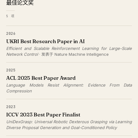
最佳论文奖
5 项
2026
UKRI Best Research Paper in AI
Efficient and Scalable Reinforcement Learning for Large-Scale
Network Control
· 发表于 Nature Machine Intelligence
2025
ACL 2025 Best Paper Award
Language Models Resist Alignment: Evidence From Data
Compression
2023
ICCV 2023 Best Paper Finalist
UniDexGrasp: Universal Robotic Dexterous Grasping via Learning
Diverse Proposal Generation and Goal-Conditioned Policy