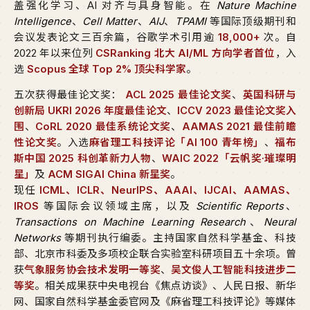
盖强化学习、AI 对齐与具身智能。在
Nature Machine
Intelligence
、
Cell Matter
、
AIJ
、
TPAMI
等国际顶级期刊和
会议发表论文三百余篇，谷歌学术引用逾
18,000+
次。自
2022 年以来位列
CSRanking 北大 AI/ML 方向学者首位
，入
选
Scopus 全球 Top 2% 顶尖科学家
。
五次获得最佳论文奖：
ACL 2025 最佳论文奖
、
英国科研与
创新局 UKRI 2026 年度最佳论文
、
ICCV 2023 最佳论文奖入
围
、
CoRL 2020 最佳系统论文奖
、
AAMAS 2021 最佳前瞻
性论文奖
。入选
麻省理工科技评论「AI 100 青年榜」
、
福布
斯中国 2025 科创革新力人物
、
WAIC 2022「云帆奖·璀璨明
星」
及
ACM SIGAI China 新星奖
。
现任
ICML、ICLR、NeurIPS、AAAI、IJCAI、AAMAS、
IROS
等国际会议领域主席，以及
Scientific Reports
、
Transactions on Machine Learning Research
、
Neural
Networks
等期刊执行编委。主持国家自然科学基金、科技
部、北京市科委及多项校企联合实验室科研项目五十余项。曾
获
气象服务协会技术发明一等奖
、
吴文俊人工智能科技进步二
等奖
。相关成果获中央电视台《焦点访谈》、人民日报、新华
网、国家自然科学基金委官网及《麻省理工科技评论》等媒体