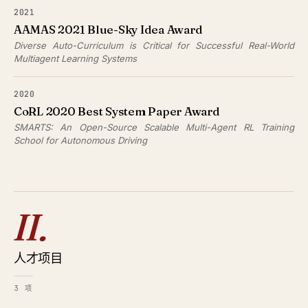
2021
AAMAS 2021 Blue-Sky Idea Award
Diverse Auto-Curriculum is Critical for Successful Real-World
Multiagent Learning Systems
2020
CoRL 2020 Best System Paper Award
SMARTS: An Open-Source Scalable Multi-Agent RL Training
School for Autonomous Driving
II.
人才项目
3 项