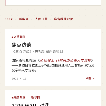
CCTV · 新华网 · 人民日报 · 麻省科技评论
焦点访谈
央视节目
▶
焦点访谈
央视 · 焦点访谈
《焦点访谈》· 央视新闻评论栏目
国家级电视报道《
新征程上 科教兴国还需人才支撑
》
——讲述自伦敦国王学院归国投身通用人工智能研究与交
叉学科人才培养。
观看 →
2022 · 11
WAIC 对话
央媒专访 · 新华网
▶
2026 WAIC 对话
新华网 · 2026