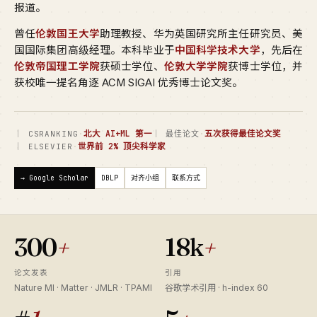
报道。
曾任
伦敦国王大学
助理教授、华为英国研究所主任研究员、美
国国际集团高级经理。本科毕业于
中国科学技术大学
，先后在
伦敦帝国理工学院
获硕士学位、
伦敦大学学院
获博士学位，并
获校唯一提名角逐 ACM SIGAI 优秀博士论文奖。
·
北大 AI+ML 第一
·
五次获得最佳论文奖
｜ CSRANKING
｜ 最佳论文
·
世界前 2% 顶尖科学家
｜ ELSEVIER
→ Google Scholar
DBLP
对齐小组
联系方式
300
+
18k
+
论文发表
引用
Nature MI · Matter · JMLR · TPAMI
谷歌学术引用 · h-index 60