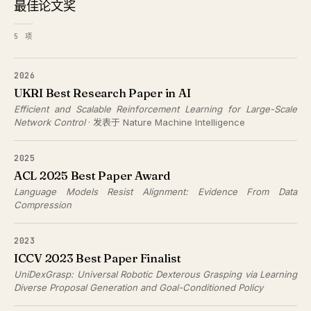
最佳论文奖
5 项
2026
UKRI Best Research Paper in AI
Efficient and Scalable Reinforcement Learning for Large-Scale
Network Control
· 发表于 Nature Machine Intelligence
2025
ACL 2025 Best Paper Award
Language Models Resist Alignment: Evidence From Data
Compression
2023
ICCV 2023 Best Paper Finalist
UniDexGrasp: Universal Robotic Dexterous Grasping via Learning
Diverse Proposal Generation and Goal-Conditioned Policy