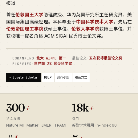
报道。
曾任
伦敦国王大学
助理教授、华为英国研究所主任研究员、美
国国际集团高级经理。本科毕业于
中国科学技术大学
，先后在
伦敦帝国理工学院
获硕士学位、
伦敦大学学院
获博士学位，并
获校唯一提名角逐 ACM SIGAI 优秀博士论文奖。
·
北大 AI+ML 第一
·
五次获得最佳论文奖
｜ CSRANKING
｜ 最佳论文
·
世界前 2% 顶尖科学家
｜ ELSEVIER
→ Google Scholar
DBLP
对齐小组
联系方式
300
+
18k
+
论文发表
引用
Nature MI · Matter · JMLR · TPAMI
谷歌学术引用 · h-index 60