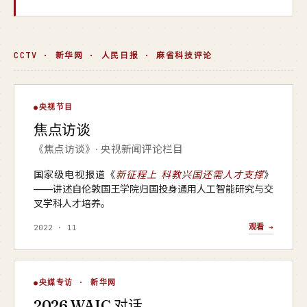
CCTV · 新华网 · 人民日报 · 麻省科技评论
焦点访谈
央视节目
▶
焦点访谈
央视 · 焦点访谈
《焦点访谈》· 央视新闻评论栏目
国家级电视报道《
新征程上 科教兴国还需人才支撑
》
——讲述自伦敦国王学院归国投身通用人工智能研究与交
叉学科人才培养。
观看 →
2022 · 11
WAIC 对话
央媒专访 · 新华网
▶
2026 WAIC 对话
新华网 · 2026