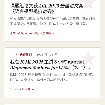
课题组论文获
ACL 2025 最佳论文奖
——
《语言模型抵抗对齐》
论文揭示后训练对齐的大模型存在"抗改造"基因，现有对齐
范式面临失灵预警，为 RLHF 与安全对齐提供新视角。
论文 →
幻灯片 →
新华社 →
国自然 →
★ 头条新闻 ·
2025 年 04 月
我在
ICML 2025
主讲 3 小时 tutorial：
Alignment Methods for LLMs
（线上）。
ICML 2025 线上特邀 3 小时 tutorial，系统讲解 RLHF、
DPO、安全对齐、偏好学习与超级对齐。
Tutorial 网站 →