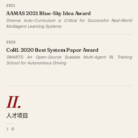
2021
AAMAS 2021 Blue-Sky Idea Award
Diverse Auto-Curriculum is Critical for Successful Real-World
Multiagent Learning Systems
2020
CoRL 2020 Best System Paper Award
SMARTS: An Open-Source Scalable Multi-Agent RL Training
School for Autonomous Driving
II.
人才项目
3 项