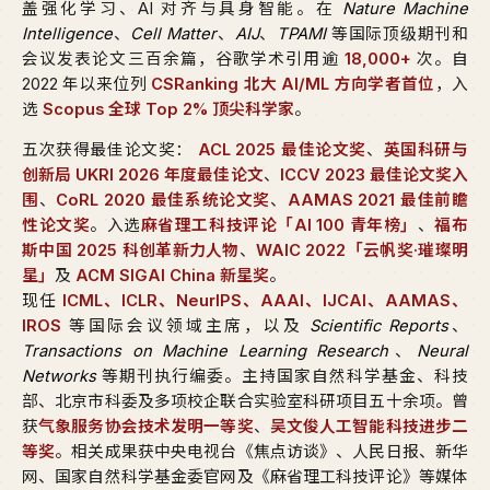
盖强化学习、AI 对齐与具身智能。在
Nature Machine
Intelligence
、
Cell Matter
、
AIJ
、
TPAMI
等国际顶级期刊和
会议发表论文三百余篇，谷歌学术引用逾
18,000+
次。自
2022 年以来位列
CSRanking 北大 AI/ML 方向学者首位
，入
选
Scopus 全球 Top 2% 顶尖科学家
。
五次获得最佳论文奖：
ACL 2025 最佳论文奖
、
英国科研与
创新局 UKRI 2026 年度最佳论文
、
ICCV 2023 最佳论文奖入
围
、
CoRL 2020 最佳系统论文奖
、
AAMAS 2021 最佳前瞻
性论文奖
。入选
麻省理工科技评论「AI 100 青年榜」
、
福布
斯中国 2025 科创革新力人物
、
WAIC 2022「云帆奖·璀璨明
星」
及
ACM SIGAI China 新星奖
。
现任
ICML、ICLR、NeurIPS、AAAI、IJCAI、AAMAS、
IROS
等国际会议领域主席，以及
Scientific Reports
、
Transactions on Machine Learning Research
、
Neural
Networks
等期刊执行编委。主持国家自然科学基金、科技
部、北京市科委及多项校企联合实验室科研项目五十余项。曾
获
气象服务协会技术发明一等奖
、
吴文俊人工智能科技进步二
等奖
。相关成果获中央电视台《焦点访谈》、人民日报、新华
网、国家自然科学基金委官网及《麻省理工科技评论》等媒体