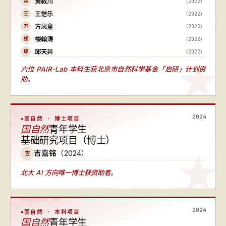
黄叙川
（2022）
黄
王恺乐
（2022）
王
方思童
（2023）
方
楼翰涛
（2022）
楼
邱天异
（2022）
邱
六位 PAIR-Lab 本科生获北京市自然科学基金「启研」计划资
助。
2024
国自然 · 博士项目
国自然
青年学生
基础研究项目（博士）
吉嘉铭
（2024）
吉
北大 AI 方向唯一博士获资助者
。
2024
国自然 · 本科项目
国自然
青年学生