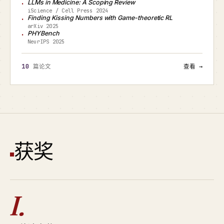
LLMs in Medicine: A Scoping Review
iScience / Cell Press 2024
Finding Kissing Numbers with Game-theoretic RL
arXiv 2025
PHYBench
NeurIPS 2025
10
篇论文
查看 →
获奖
I.