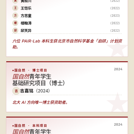
黄叙川
（2022）
黄
王恺乐
（2022）
王
方思童
（2023）
方
楼翰涛
（2022）
楼
邱天异
（2022）
邱
六位 PAIR-Lab 本科生获北京市自然科学基金「启研」计划资
助。
2024
国自然 · 博士项目
国自然
青年学生
基础研究项目（博士）
吉嘉铭
（2024）
吉
北大 AI 方向唯一博士获资助者
。
2024
国自然 · 本科项目
国自然
青年学生