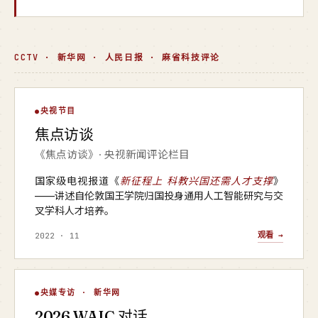
CCTV · 新华网 · 人民日报 · 麻省科技评论
焦点访谈
央视节目
▶
焦点访谈
央视 · 焦点访谈
《焦点访谈》· 央视新闻评论栏目
国家级电视报道《
新征程上 科教兴国还需人才支撑
》
——讲述自伦敦国王学院归国投身通用人工智能研究与交
叉学科人才培养。
观看 →
2022 · 11
WAIC 对话
央媒专访 · 新华网
▶
2026 WAIC 对话
新华网 · 2026