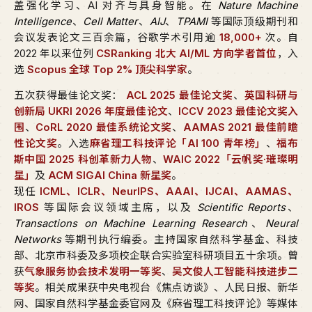
盖强化学习、AI 对齐与具身智能。在
Nature Machine
Intelligence
、
Cell Matter
、
AIJ
、
TPAMI
等国际顶级期刊和
会议发表论文三百余篇，谷歌学术引用逾
18,000+
次。自
2022 年以来位列
CSRanking 北大 AI/ML 方向学者首位
，入
选
Scopus 全球 Top 2% 顶尖科学家
。
五次获得最佳论文奖：
ACL 2025 最佳论文奖
、
英国科研与
创新局 UKRI 2026 年度最佳论文
、
ICCV 2023 最佳论文奖入
围
、
CoRL 2020 最佳系统论文奖
、
AAMAS 2021 最佳前瞻
性论文奖
。入选
麻省理工科技评论「AI 100 青年榜」
、
福布
斯中国 2025 科创革新力人物
、
WAIC 2022「云帆奖·璀璨明
星」
及
ACM SIGAI China 新星奖
。
现任
ICML、ICLR、NeurIPS、AAAI、IJCAI、AAMAS、
IROS
等国际会议领域主席，以及
Scientific Reports
、
Transactions on Machine Learning Research
、
Neural
Networks
等期刊执行编委。主持国家自然科学基金、科技
部、北京市科委及多项校企联合实验室科研项目五十余项。曾
获
气象服务协会技术发明一等奖
、
吴文俊人工智能科技进步二
等奖
。相关成果获中央电视台《焦点访谈》、人民日报、新华
网、国家自然科学基金委官网及《麻省理工科技评论》等媒体