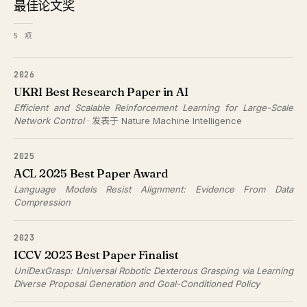
最佳论文奖
5 项
2026
UKRI Best Research Paper in AI
Efficient and Scalable Reinforcement Learning for Large-Scale
Network Control
· 发表于 Nature Machine Intelligence
2025
ACL 2025 Best Paper Award
Language Models Resist Alignment: Evidence From Data
Compression
2023
ICCV 2023 Best Paper Finalist
UniDexGrasp: Universal Robotic Dexterous Grasping via Learning
Diverse Proposal Generation and Goal-Conditioned Policy