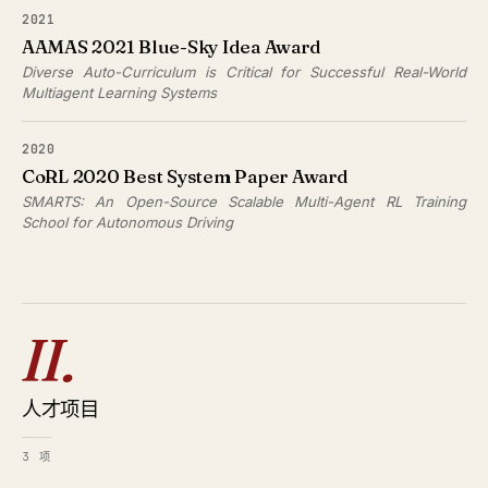
2021
AAMAS 2021 Blue-Sky Idea Award
Diverse Auto-Curriculum is Critical for Successful Real-World
Multiagent Learning Systems
2020
CoRL 2020 Best System Paper Award
SMARTS: An Open-Source Scalable Multi-Agent RL Training
School for Autonomous Driving
II.
人才项目
3 项