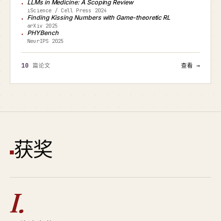
LLMs in Medicine: A Scoping Review
iScience / Cell Press 2024
Finding Kissing Numbers with Game-theoretic RL
arXiv 2025
PHYBench
NeurIPS 2025
10
篇论文
查看 →
获奖
I.