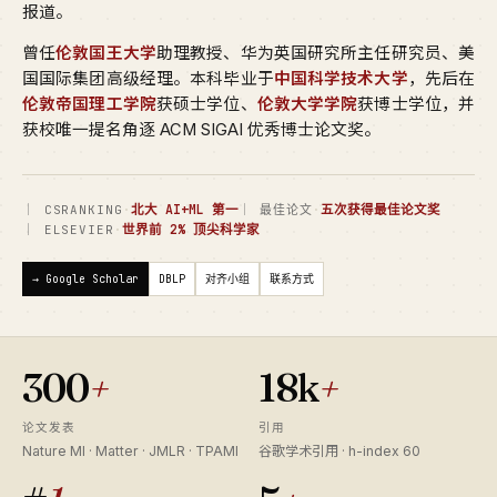
报道。
曾任
伦敦国王大学
助理教授、华为英国研究所主任研究员、美
国国际集团高级经理。本科毕业于
中国科学技术大学
，先后在
伦敦帝国理工学院
获硕士学位、
伦敦大学学院
获博士学位，并
获校唯一提名角逐 ACM SIGAI 优秀博士论文奖。
·
北大 AI+ML 第一
·
五次获得最佳论文奖
｜ CSRANKING
｜ 最佳论文
·
世界前 2% 顶尖科学家
｜ ELSEVIER
→ Google Scholar
DBLP
对齐小组
联系方式
300
+
18k
+
论文发表
引用
Nature MI · Matter · JMLR · TPAMI
谷歌学术引用 · h-index 60