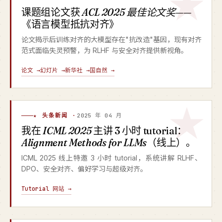
课题组论文获
ACL 2025 最佳论文奖
——
《语言模型抵抗对齐》
论文揭示后训练对齐的大模型存在"抗改造"基因，现有对齐
范式面临失灵预警，为 RLHF 与安全对齐提供新视角。
论文 →
幻灯片 →
新华社 →
国自然 →
★ 头条新闻 ·
2025 年 04 月
我在
ICML 2025
主讲 3 小时 tutorial：
Alignment Methods for LLMs
（线上）。
ICML 2025 线上特邀 3 小时 tutorial，系统讲解 RLHF、
DPO、安全对齐、偏好学习与超级对齐。
Tutorial 网站 →