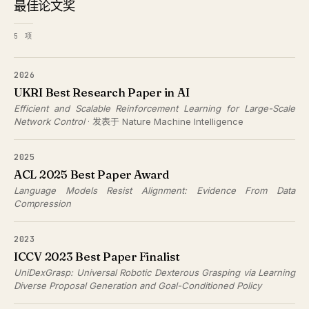
最佳论文奖
5 项
2026
UKRI Best Research Paper in AI
Efficient and Scalable Reinforcement Learning for Large-Scale
Network Control
· 发表于 Nature Machine Intelligence
2025
ACL 2025 Best Paper Award
Language Models Resist Alignment: Evidence From Data
Compression
2023
ICCV 2023 Best Paper Finalist
UniDexGrasp: Universal Robotic Dexterous Grasping via Learning
Diverse Proposal Generation and Goal-Conditioned Policy