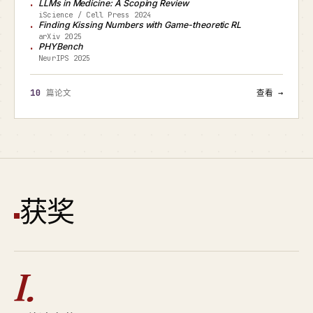
LLMs in Medicine: A Scoping Review
iScience / Cell Press 2024
Finding Kissing Numbers with Game-theoretic RL
arXiv 2025
PHYBench
NeurIPS 2025
10
篇论文
查看 →
获奖
I.