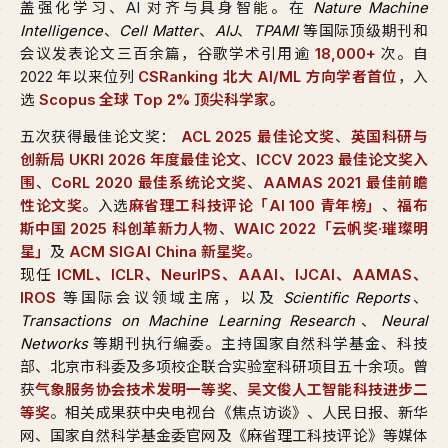
盖强化学习、AI 对齐与具身智能。在
Nature Machine
Intelligence
、
Cell Matter
、
AIJ
、
TPAMI
等国际顶级期刊和
会议发表论文三百余篇，谷歌学术引用逾
18,000+
次。自
2022 年以来位列
CSRanking 北大 AI/ML 方向学者首位
，入
选
Scopus 全球 Top 2% 顶尖科学家
。
五次获得最佳论文奖：
ACL 2025 最佳论文奖
、
英国科研与
创新局 UKRI 2026 年度最佳论文
、
ICCV 2023 最佳论文奖入
围
、
CoRL 2020 最佳系统论文奖
、
AAMAS 2021 最佳前瞻
性论文奖
。入选
麻省理工科技评论「AI 100 青年榜」
、
福布
斯中国 2025 科创革新力人物
、
WAIC 2022「云帆奖·璀璨明
星」
及
ACM SIGAI China 新星奖
。
现任
ICML、ICLR、NeurIPS、AAAI、IJCAI、AAMAS、
IROS
等国际会议领域主席，以及
Scientific Reports
、
Transactions on Machine Learning Research
、
Neural
Networks
等期刊执行编委。主持国家自然科学基金、科技
部、北京市科委及多项校企联合实验室科研项目五十余项。曾
获
气象服务协会技术发明一等奖
、
吴文俊人工智能科技进步二
等奖
。相关成果获中央电视台《焦点访谈》、人民日报、新华
网、国家自然科学基金委官网及《麻省理工科技评论》等媒体