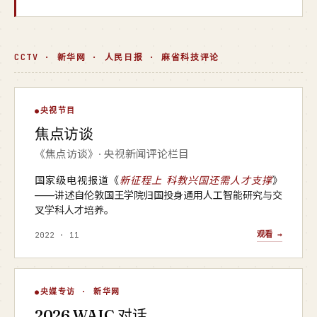
CCTV · 新华网 · 人民日报 · 麻省科技评论
焦点访谈
央视节目
▶
焦点访谈
央视 · 焦点访谈
《焦点访谈》· 央视新闻评论栏目
国家级电视报道《
新征程上 科教兴国还需人才支撑
》
——讲述自伦敦国王学院归国投身通用人工智能研究与交
叉学科人才培养。
观看 →
2022 · 11
WAIC 对话
央媒专访 · 新华网
▶
2026 WAIC 对话
新华网 · 2026