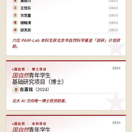
黄叙川
（2022）
黄
王恺乐
（2022）
王
方思童
（2023）
方
楼翰涛
（2022）
楼
邱天异
（2022）
邱
六位 PAIR-Lab 本科生获北京市自然科学基金「启研」计划资
助。
2024
国自然 · 博士项目
国自然
青年学生
基础研究项目（博士）
吉嘉铭
（2024）
吉
北大 AI 方向唯一博士获资助者
。
2024
国自然 · 本科项目
国自然
青年学生