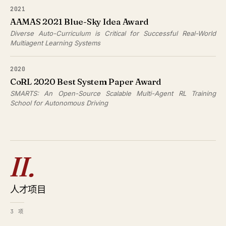
2021
AAMAS 2021 Blue-Sky Idea Award
Diverse Auto-Curriculum is Critical for Successful Real-World
Multiagent Learning Systems
2020
CoRL 2020 Best System Paper Award
SMARTS: An Open-Source Scalable Multi-Agent RL Training
School for Autonomous Driving
II.
人才项目
3 项