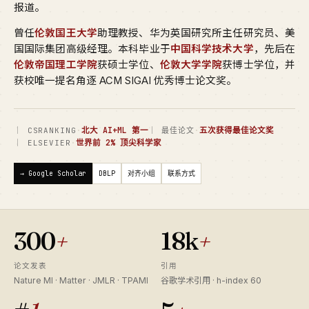
报道。
曾任
伦敦国王大学
助理教授、华为英国研究所主任研究员、美
国国际集团高级经理。本科毕业于
中国科学技术大学
，先后在
伦敦帝国理工学院
获硕士学位、
伦敦大学学院
获博士学位，并
获校唯一提名角逐 ACM SIGAI 优秀博士论文奖。
·
北大 AI+ML 第一
·
五次获得最佳论文奖
｜ CSRANKING
｜ 最佳论文
·
世界前 2% 顶尖科学家
｜ ELSEVIER
→ Google Scholar
DBLP
对齐小组
联系方式
300
+
18k
+
论文发表
引用
Nature MI · Matter · JMLR · TPAMI
谷歌学术引用 · h-index 60