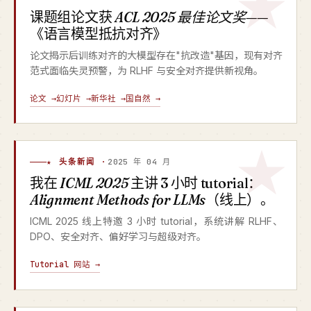
课题组论文获
ACL 2025 最佳论文奖
——
《语言模型抵抗对齐》
论文揭示后训练对齐的大模型存在"抗改造"基因，现有对齐
范式面临失灵预警，为 RLHF 与安全对齐提供新视角。
论文 →
幻灯片 →
新华社 →
国自然 →
★ 头条新闻 ·
2025 年 04 月
我在
ICML 2025
主讲 3 小时 tutorial：
Alignment Methods for LLMs
（线上）。
ICML 2025 线上特邀 3 小时 tutorial，系统讲解 RLHF、
DPO、安全对齐、偏好学习与超级对齐。
Tutorial 网站 →