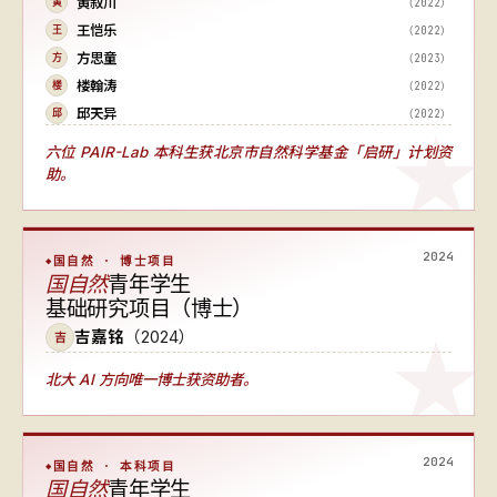
黄叙川
（2022）
黄
王恺乐
（2022）
王
方思童
（2023）
方
楼翰涛
（2022）
楼
邱天异
（2022）
邱
六位 PAIR-Lab 本科生获北京市自然科学基金「启研」计划资
助。
2024
国自然 · 博士项目
国自然
青年学生
基础研究项目（博士）
吉嘉铭
（2024）
吉
北大 AI 方向唯一博士获资助者
。
2024
国自然 · 本科项目
国自然
青年学生