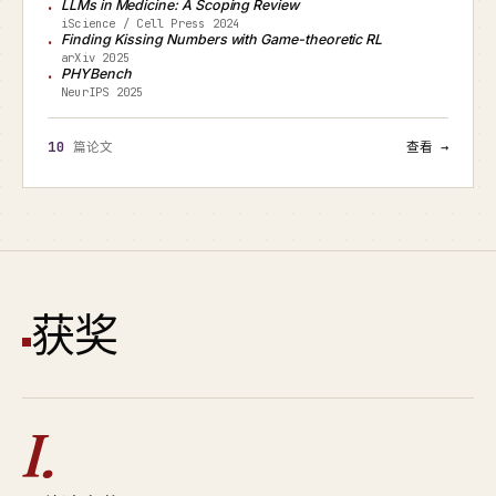
LLMs in Medicine: A Scoping Review
iScience / Cell Press 2024
Finding Kissing Numbers with Game-theoretic RL
arXiv 2025
PHYBench
NeurIPS 2025
10
篇论文
查看 →
获奖
I.