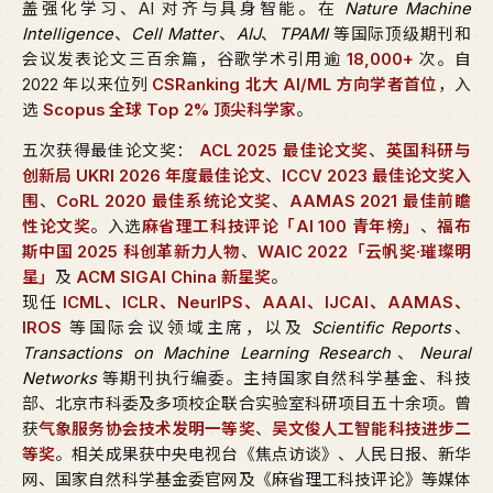
盖强化学习、AI 对齐与具身智能。在
Nature Machine
Intelligence
、
Cell Matter
、
AIJ
、
TPAMI
等国际顶级期刊和
会议发表论文三百余篇，谷歌学术引用逾
18,000+
次。自
2022 年以来位列
CSRanking 北大 AI/ML 方向学者首位
，入
选
Scopus 全球 Top 2% 顶尖科学家
。
五次获得最佳论文奖：
ACL 2025 最佳论文奖
、
英国科研与
创新局 UKRI 2026 年度最佳论文
、
ICCV 2023 最佳论文奖入
围
、
CoRL 2020 最佳系统论文奖
、
AAMAS 2021 最佳前瞻
性论文奖
。入选
麻省理工科技评论「AI 100 青年榜」
、
福布
斯中国 2025 科创革新力人物
、
WAIC 2022「云帆奖·璀璨明
星」
及
ACM SIGAI China 新星奖
。
现任
ICML、ICLR、NeurIPS、AAAI、IJCAI、AAMAS、
IROS
等国际会议领域主席，以及
Scientific Reports
、
Transactions on Machine Learning Research
、
Neural
Networks
等期刊执行编委。主持国家自然科学基金、科技
部、北京市科委及多项校企联合实验室科研项目五十余项。曾
获
气象服务协会技术发明一等奖
、
吴文俊人工智能科技进步二
等奖
。相关成果获中央电视台《焦点访谈》、人民日报、新华
网、国家自然科学基金委官网及《麻省理工科技评论》等媒体