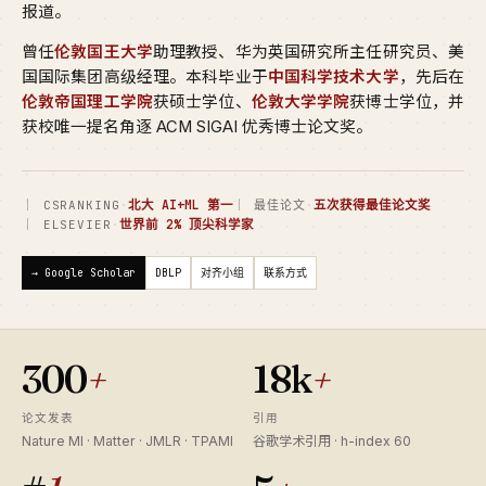
报道。
曾任
伦敦国王大学
助理教授、华为英国研究所主任研究员、美
国国际集团高级经理。本科毕业于
中国科学技术大学
，先后在
伦敦帝国理工学院
获硕士学位、
伦敦大学学院
获博士学位，并
获校唯一提名角逐 ACM SIGAI 优秀博士论文奖。
·
北大 AI+ML 第一
·
五次获得最佳论文奖
｜ CSRANKING
｜ 最佳论文
·
世界前 2% 顶尖科学家
｜ ELSEVIER
→ Google Scholar
DBLP
对齐小组
联系方式
300
+
18k
+
论文发表
引用
Nature MI · Matter · JMLR · TPAMI
谷歌学术引用 · h-index 60