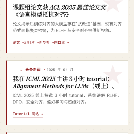
课题组论文获
ACL 2025 最佳论文奖
——
《语言模型抵抗对齐》
论文揭示后训练对齐的大模型存在"抗改造"基因，现有对齐
范式面临失灵预警，为 RLHF 与安全对齐提供新视角。
论文 →
幻灯片 →
新华社 →
国自然 →
★ 头条新闻 ·
2025 年 04 月
我在
ICML 2025
主讲 3 小时 tutorial：
Alignment Methods for LLMs
（线上）。
ICML 2025 线上特邀 3 小时 tutorial，系统讲解 RLHF、
DPO、安全对齐、偏好学习与超级对齐。
Tutorial 网站 →