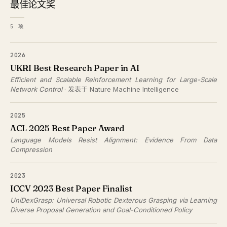
最佳论文奖
5 项
2026
UKRI Best Research Paper in AI
Efficient and Scalable Reinforcement Learning for Large-Scale
Network Control
· 发表于 Nature Machine Intelligence
2025
ACL 2025 Best Paper Award
Language Models Resist Alignment: Evidence From Data
Compression
2023
ICCV 2023 Best Paper Finalist
UniDexGrasp: Universal Robotic Dexterous Grasping via Learning
Diverse Proposal Generation and Goal-Conditioned Policy