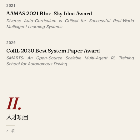
2021
AAMAS 2021 Blue-Sky Idea Award
Diverse Auto-Curriculum is Critical for Successful Real-World
Multiagent Learning Systems
2020
CoRL 2020 Best System Paper Award
SMARTS: An Open-Source Scalable Multi-Agent RL Training
School for Autonomous Driving
II.
人才项目
3 项