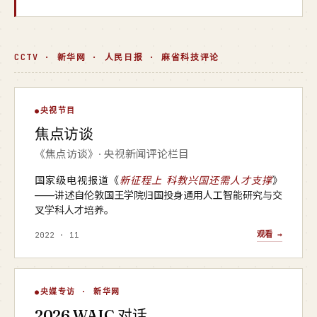
CCTV · 新华网 · 人民日报 · 麻省科技评论
焦点访谈
央视节目
▶
焦点访谈
央视 · 焦点访谈
《焦点访谈》· 央视新闻评论栏目
国家级电视报道《
新征程上 科教兴国还需人才支撑
》
——讲述自伦敦国王学院归国投身通用人工智能研究与交
叉学科人才培养。
观看 →
2022 · 11
WAIC 对话
央媒专访 · 新华网
▶
2026 WAIC 对话
新华网 · 2026