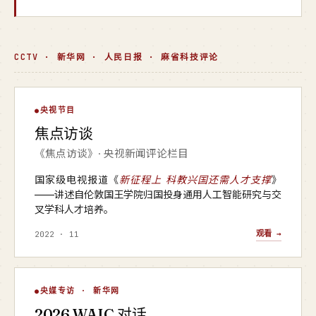
CCTV · 新华网 · 人民日报 · 麻省科技评论
焦点访谈
央视节目
▶
焦点访谈
央视 · 焦点访谈
《焦点访谈》· 央视新闻评论栏目
国家级电视报道《
新征程上 科教兴国还需人才支撑
》
——讲述自伦敦国王学院归国投身通用人工智能研究与交
叉学科人才培养。
观看 →
2022 · 11
WAIC 对话
央媒专访 · 新华网
▶
2026 WAIC 对话
新华网 · 2026