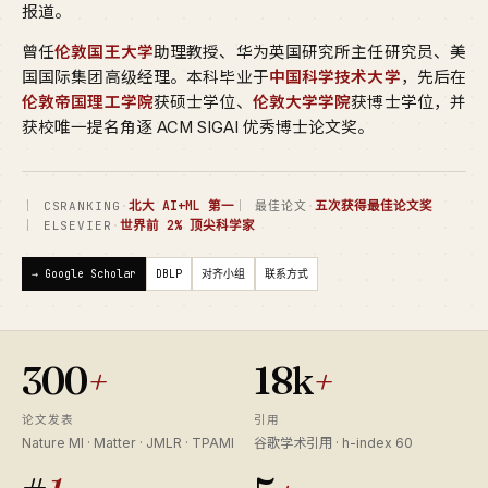
报道。
曾任
伦敦国王大学
助理教授、华为英国研究所主任研究员、美
国国际集团高级经理。本科毕业于
中国科学技术大学
，先后在
伦敦帝国理工学院
获硕士学位、
伦敦大学学院
获博士学位，并
获校唯一提名角逐 ACM SIGAI 优秀博士论文奖。
·
北大 AI+ML 第一
·
五次获得最佳论文奖
｜ CSRANKING
｜ 最佳论文
·
世界前 2% 顶尖科学家
｜ ELSEVIER
→ Google Scholar
DBLP
对齐小组
联系方式
300
+
18k
+
论文发表
引用
Nature MI · Matter · JMLR · TPAMI
谷歌学术引用 · h-index 60