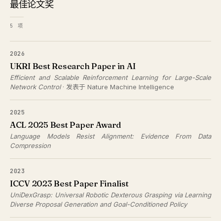
最佳论文奖
5 项
2026
UKRI Best Research Paper in AI
Efficient and Scalable Reinforcement Learning for Large-Scale
Network Control
· 发表于 Nature Machine Intelligence
2025
ACL 2025 Best Paper Award
Language Models Resist Alignment: Evidence From Data
Compression
2023
ICCV 2023 Best Paper Finalist
UniDexGrasp: Universal Robotic Dexterous Grasping via Learning
Diverse Proposal Generation and Goal-Conditioned Policy