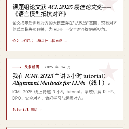
课题组论文获
ACL 2025 最佳论文奖
——
《语言模型抵抗对齐》
论文揭示后训练对齐的大模型存在"抗改造"基因，现有对齐
范式面临失灵预警，为 RLHF 与安全对齐提供新视角。
论文 →
幻灯片 →
新华社 →
国自然 →
★ 头条新闻 ·
2025 年 04 月
我在
ICML 2025
主讲 3 小时 tutorial：
Alignment Methods for LLMs
（线上）。
ICML 2025 线上特邀 3 小时 tutorial，系统讲解 RLHF、
DPO、安全对齐、偏好学习与超级对齐。
Tutorial 网站 →