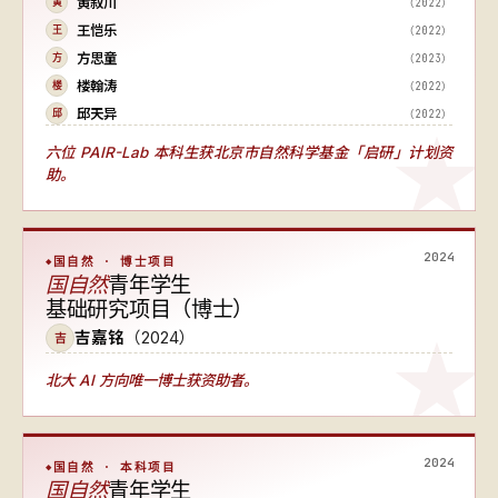
黄叙川
（2022）
黄
王恺乐
（2022）
王
方思童
（2023）
方
楼翰涛
（2022）
楼
邱天异
（2022）
邱
六位 PAIR-Lab 本科生获北京市自然科学基金「启研」计划资
助。
2024
国自然 · 博士项目
国自然
青年学生
基础研究项目（博士）
吉嘉铭
（2024）
吉
北大 AI 方向唯一博士获资助者
。
2024
国自然 · 本科项目
国自然
青年学生