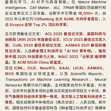
盖强化学习、AI 对齐与具身智能。在
Nature Machine
Intelligence
、
Cell Matter
、
AIJ
、
TPAMI
等国际顶级期刊和
会议发表论文三百余篇，谷歌学术引用逾
18,000+
次。自
2022 年以来位列
CSRanking 北大 AI/ML 方向学者首位
，入
选
Scopus 全球 Top 2% 顶尖科学家
。
五次获得最佳论文奖：
ACL 2025 最佳论文奖
、
英国科研与
创新局 UKRI 2026 年度最佳论文
、
ICCV 2023 最佳论文奖入
围
、
CoRL 2020 最佳系统论文奖
、
AAMAS 2021 最佳前瞻
性论文奖
。入选
麻省理工科技评论「AI 100 青年榜」
、
福布
斯中国 2025 科创革新力人物
、
WAIC 2022「云帆奖·璀璨明
星」
及
ACM SIGAI China 新星奖
。
现任
ICML、ICLR、NeurIPS、AAAI、IJCAI、AAMAS、
IROS
等国际会议领域主席，以及
Scientific Reports
、
Transactions on Machine Learning Research
、
Neural
Networks
等期刊执行编委。主持国家自然科学基金、科技
部、北京市科委及多项校企联合实验室科研项目五十余项。曾
获
气象服务协会技术发明一等奖
、
吴文俊人工智能科技进步二
等奖
。相关成果获中央电视台《焦点访谈》、人民日报、新华
网、国家自然科学基金委官网及《麻省理工科技评论》等媒体