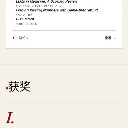
LLMs in Medicine: A Scoping Review
iScience / Cell Press 2024
Finding Kissing Numbers with Game-theoretic RL
arXiv 2025
PHYBench
NeurIPS 2025
10
篇论文
查看 →
获奖
I.