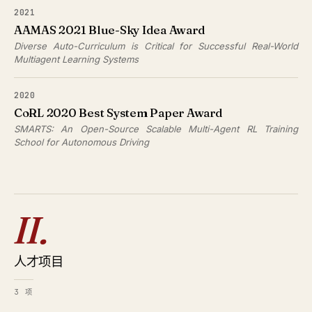
2021
AAMAS 2021 Blue-Sky Idea Award
Diverse Auto-Curriculum is Critical for Successful Real-World
Multiagent Learning Systems
2020
CoRL 2020 Best System Paper Award
SMARTS: An Open-Source Scalable Multi-Agent RL Training
School for Autonomous Driving
II.
人才项目
3 项