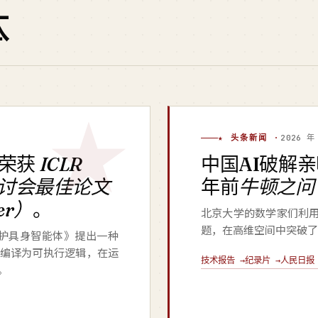
体
★ 头条新闻 ·
2026 年
荣获
ICLR
中国AI破解
研讨会最佳论文
年前
牛顿之问
per）
。
北京大学的数学家们利
题，在高维空间中突破了
辑保护具身智能体》提出一种
编译为可执行逻辑，在运
技术报告 →
纪录片 →
人民日报 
。