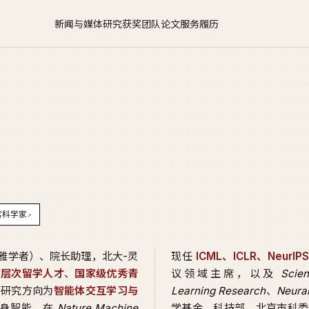
新闻与媒体
研究
获奖
团队
论文
服务
履历
席科学家
↗
雅学者）、院长助理，北大-灵
现任
ICML、ICLR、NeurI
高层次留学人才
、
国家级优秀青
议领域主席，以及
Scien
要研究方向为
智能体交互学习与
Learning Research
、
Neura
具身智能。在
Nature Machine
学基金、科技部、北京市科委