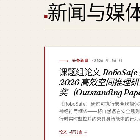
新闻与媒
★ 头条新闻 ·
2026 年 06 月
课题组论文
RoboSafe
2026 高效空间推理
奖（Outstanding Pa
《RoboSafe：通过可执行安全逻
神经符号框架——将自然语言安全规则
行时实时监控并约束具身智能体的行为
论文 →
研讨会 →