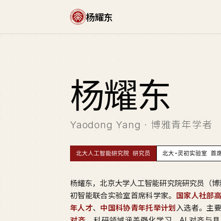
杨耀东
杨
耀东
Yaodong Yang · 博雅青年学者
北大人工智能研究院 研究员
北大-灵初实验室 首
杨耀东，北京大学人工智能研究院研究员（博
初智能联合实验室首席科学家。
国家人社部
年人才
、
中国科协青年托举计划
入选者。主
对齐
，科研领域涵盖强化学习、AI 对齐与