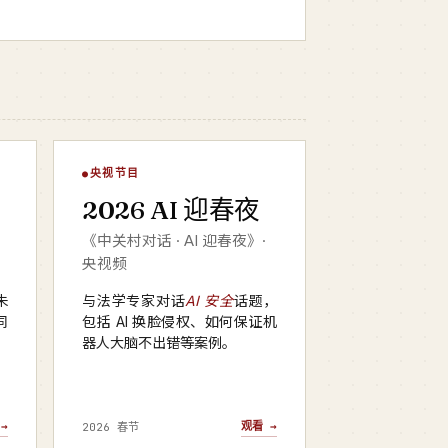
AI 迎春夜
央视节目
▶
2026 AI 迎春夜
央视频 · 2026
《中关村对话 · AI 迎春夜》·
央视频
朱
与法学专家对话
AI 安全
话题，
同
包括 AI 换脸侵权、如何保证机
器人大脑不出错等案例。
→
观看 →
2026 春节