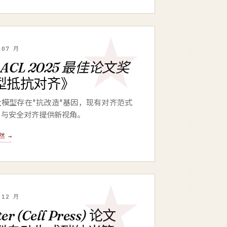
 07 月
获
ACL 2025 最佳论文奖
型抵抗对齐》
模型存在"抗改造"基因，现有对齐范式
F 与安全对齐提供新视角。
然 →
 12 月
er (Cell Press)
论文