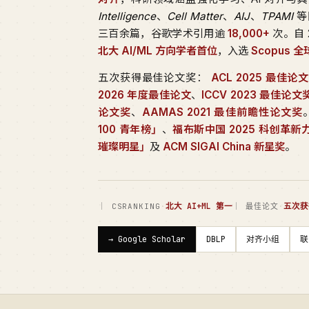
Intelligence
、
Cell Matter
、
AIJ
、
TPAMI
等
三百余篇，谷歌学术引用逾
18,000+
次。自 
北大 AI/ML 方向学者首位
，入选
Scopus 
五次获得最佳论文奖：
ACL 2025 最佳论
2026 年度最佳论文
、
ICCV 2023 最佳论
论文奖
、
AAMAS 2021 最佳前瞻性论文奖
100 青年榜」
、
福布斯中国 2025 科创革新
璀璨明星」
及
ACM SIGAI China 新星奖
。
·
北大 AI+ML 第一
·
五次获
｜ CSRANKING
｜ 最佳论文
→ Google Scholar
DBLP
对齐小组
联