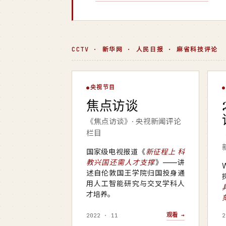
CCTV · 新华网 · 人民日报 · 麻省科技评论
焦点访谈
央视节目
▶
焦点访谈
央视 · 焦点访谈
新
《焦点访谈》· 央视新闻评论
栏目
国家级电视报道《
新征程上 科
教兴国还需人才支撑
》——讲
述自伦敦国王学院归国投身通
用人工智能研究与交叉学科人
才培养。
观看 →
2022 · 11
2