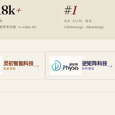
18k
+
#
1
用
北大 AI+ML 排名
歌学术引用 · h-index 60
CSRankings · AIRankings
灵初智能科技
逆矩阵科技
→
→
具身智能
世界模型