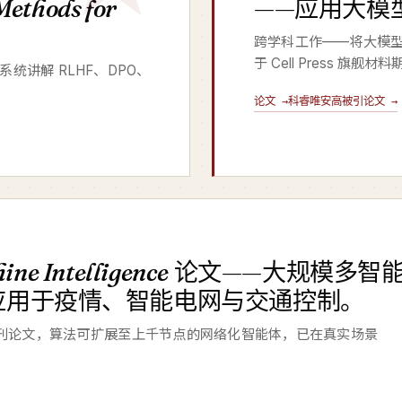
Methods for
——应用大模
跨学科工作——将大模
于 Cell Press 旗舰材
al，系统讲解 RLHF、DPO、
论文 →
科睿唯安高被引论文 →
ine Intelligence
论文——大规模多智
应用于疫情、智能电网与交通控制。
e 子刊论文，算法可扩展至上千节点的网络化智能体，已在真实场景