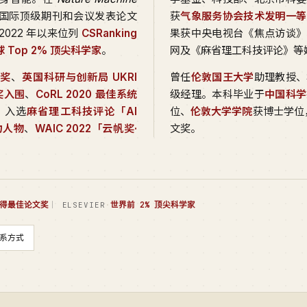
国际顶级期刊和会议发表论文
获
气象服务协会技术发明一等
2022 年以来位列
CSRanking
果获中央电视台《焦点访谈》
全球 Top 2% 顶尖科学家
。
网及《麻省理工科技评论》等
文奖
、
英国科研与创新局 UKRI
曾任
伦敦国王大学
助理教授、
文奖入围
、
CoRL 2020 最佳系统
级经理。本科毕业于
中国科学
。入选
麻省理工科技评论「AI
位、
伦敦大学学院
获博士学位，
力人物
、
WAIC 2022「云帆奖·
文奖。
得最佳论文奖
·
世界前 2% 顶尖科学家
｜ ELSEVIER
系方式