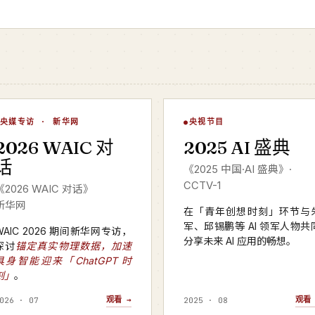
WAIC 对话
AI 盛典
央媒专访 · 新华网
央视节目
▶
▶
2026 WAIC 对
2025 AI 盛典
华网 · 2026
CCTV-1 · 2025 年度
话
《2025 中国·AI 盛典》·
CCTV-1
《2026 WAIC 对话》
新华网
在「青年创想时刻」环节与
军、邱锡鹏等 AI 领军人物共
WAIC 2026 期间新华网专访，
分享未来 AI 应用的畅想。
探讨
锚定真实物理数据，加速
具身智能迎来「ChatGPT 时
刻」
。
观看 →
观看 
026 · 07
2025 · 08