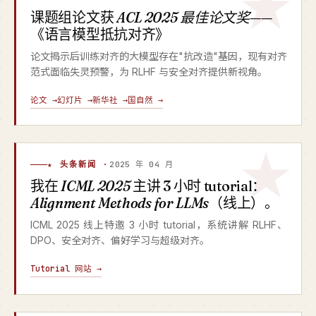
课题组论文获
ACL 2025 最佳论文奖
——
《语言模型抵抗对齐》
论文揭示后训练对齐的大模型存在"抗改造"基因，现有对齐
范式面临失灵预警，为 RLHF 与安全对齐提供新视角。
论文 →
幻灯片 →
新华社 →
国自然 →
★ 头条新闻 ·
2025 年 04 月
我在
ICML 2025
主讲 3 小时 tutorial：
Alignment Methods for LLMs
（线上）。
ICML 2025 线上特邀 3 小时 tutorial，系统讲解 RLHF、
DPO、安全对齐、偏好学习与超级对齐。
Tutorial 网站 →