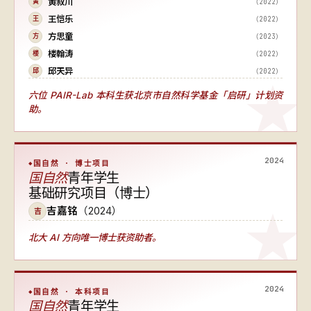
黄叙川
（2022）
黄
王恺乐
（2022）
王
方思童
（2023）
方
楼翰涛
（2022）
楼
邱天异
（2022）
邱
六位 PAIR-Lab 本科生获北京市自然科学基金「启研」计划资
助。
2024
国自然 · 博士项目
国自然
青年学生
基础研究项目（博士）
吉嘉铭
（2024）
吉
北大 AI 方向唯一博士获资助者
。
2024
国自然 · 本科项目
国自然
青年学生