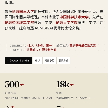
报道。
曾任
伦敦国王大学
助理教授、华为英国研究所主任研究员、美
国国际集团高级经理。本科毕业于
中国科学技术大学
，先后在
伦敦帝国理工学院
获硕士学位、
伦敦大学学院
获博士学位，并
获校唯一提名角逐 ACM SIGAI 优秀博士论文奖。
·
北大 AI+ML 第一
·
五次获得最佳论文奖
｜ CSRANKING
｜ 最佳论文
·
世界前 2% 顶尖科学家
｜ ELSEVIER
→ Google Scholar
DBLP
对齐小组
联系方式
300
+
18k
+
论文发表
引用
Nature MI · Matter · JMLR · TPAMI
谷歌学术引用 · h-index 60