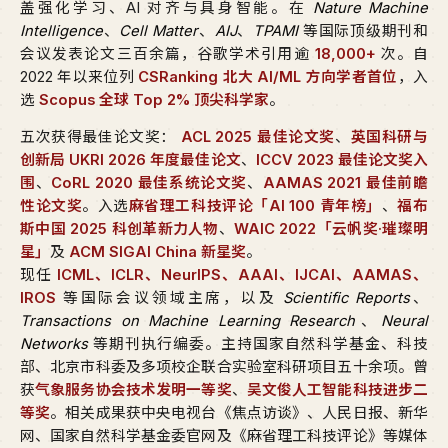
盖强化学习、AI 对齐与具身智能。在
Nature Machine
Intelligence
、
Cell Matter
、
AIJ
、
TPAMI
等国际顶级期刊和
会议发表论文三百余篇，谷歌学术引用逾
18,000+
次。自
2022 年以来位列
CSRanking 北大 AI/ML 方向学者首位
，入
选
Scopus 全球 Top 2% 顶尖科学家
。
五次获得最佳论文奖：
ACL 2025 最佳论文奖
、
英国科研与
创新局 UKRI 2026 年度最佳论文
、
ICCV 2023 最佳论文奖入
围
、
CoRL 2020 最佳系统论文奖
、
AAMAS 2021 最佳前瞻
性论文奖
。入选
麻省理工科技评论「AI 100 青年榜」
、
福布
斯中国 2025 科创革新力人物
、
WAIC 2022「云帆奖·璀璨明
星」
及
ACM SIGAI China 新星奖
。
现任
ICML、ICLR、NeurIPS、AAAI、IJCAI、AAMAS、
IROS
等国际会议领域主席，以及
Scientific Reports
、
Transactions on Machine Learning Research
、
Neural
Networks
等期刊执行编委。主持国家自然科学基金、科技
部、北京市科委及多项校企联合实验室科研项目五十余项。曾
获
气象服务协会技术发明一等奖
、
吴文俊人工智能科技进步二
等奖
。相关成果获中央电视台《焦点访谈》、人民日报、新华
网、国家自然科学基金委官网及《麻省理工科技评论》等媒体