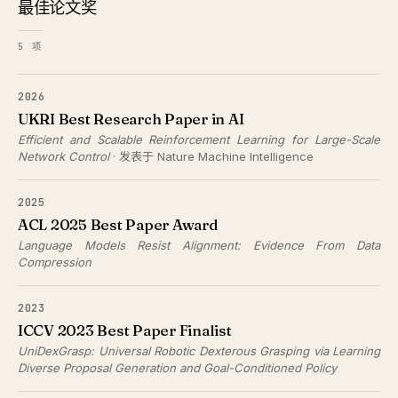
最佳论文奖
5 项
2026
UKRI Best Research Paper in AI
Efficient and Scalable Reinforcement Learning for Large-Scale
Network Control
· 发表于 Nature Machine Intelligence
2025
ACL 2025 Best Paper Award
Language Models Resist Alignment: Evidence From Data
Compression
2023
ICCV 2023 Best Paper Finalist
UniDexGrasp: Universal Robotic Dexterous Grasping via Learning
Diverse Proposal Generation and Goal-Conditioned Policy