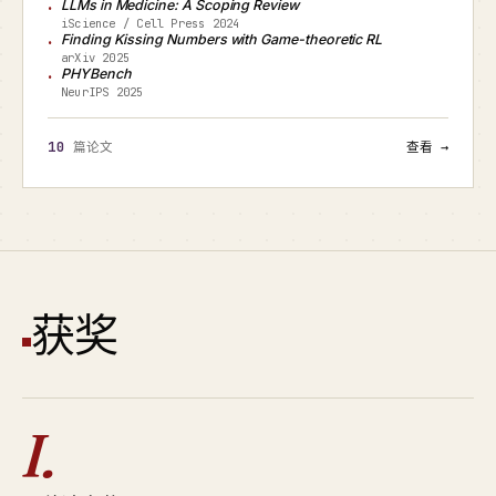
LLMs in Medicine: A Scoping Review
iScience / Cell Press 2024
Finding Kissing Numbers with Game-theoretic RL
arXiv 2025
PHYBench
NeurIPS 2025
10
篇论文
查看 →
获奖
I.