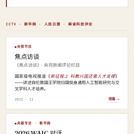
CCTV · 新华网 · 人民日报 · 麻省科技评论
焦点访谈
央视节目
▶
焦点访谈
央视 · 焦点访谈
《焦点访谈》· 央视新闻评论栏目
国家级电视报道《
新征程上 科教兴国还需人才支撑
》
——讲述自伦敦国王学院归国投身通用人工智能研究与交
叉学科人才培养。
观看 →
2022 · 11
WAIC 对话
央媒专访 · 新华网
▶
2026 WAIC 对话
新华网 · 2026