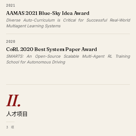
2021
AAMAS 2021 Blue-Sky Idea Award
Diverse Auto-Curriculum is Critical for Successful Real-World
Multiagent Learning Systems
2020
CoRL 2020 Best System Paper Award
SMARTS: An Open-Source Scalable Multi-Agent RL Training
School for Autonomous Driving
II.
人才项目
3 项