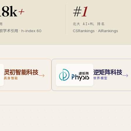
18k
+
#
1
用
北大 AI+ML 排名
歌学术引用 · h-index 60
CSRankings · AIRankings
灵初智能科技
逆矩阵科技
→
→
具身智能
世界模型