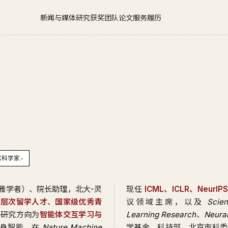
新闻与媒体
研究
获奖
团队
论文
服务
履历
席科学家
↗
雅学者）、院长助理，北大-灵
现任
ICML、ICLR、NeurI
高层次留学人才
、
国家级优秀青
议领域主席，以及
Scien
要研究方向为
智能体交互学习与
Learning Research
、
Neura
具身智能。在
Nature Machine
学基金、科技部、北京市科委