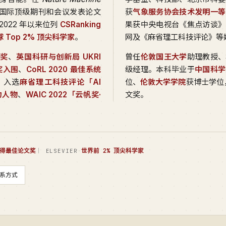
国际顶级期刊和会议发表论文
获
气象服务协会技术发明一等
2022 年以来位列
CSRanking
果获中央电视台《焦点访谈》
全球 Top 2% 顶尖科学家
。
网及《麻省理工科技评论》等
文奖
、
英国科研与创新局 UKRI
曾任
伦敦国王大学
助理教授、
文奖入围
、
CoRL 2020 最佳系统
级经理。本科毕业于
中国科学
。入选
麻省理工科技评论「AI
位、
伦敦大学学院
获博士学位，
力人物
、
WAIC 2022「云帆奖·
文奖。
得最佳论文奖
·
世界前 2% 顶尖科学家
｜ ELSEVIER
系方式