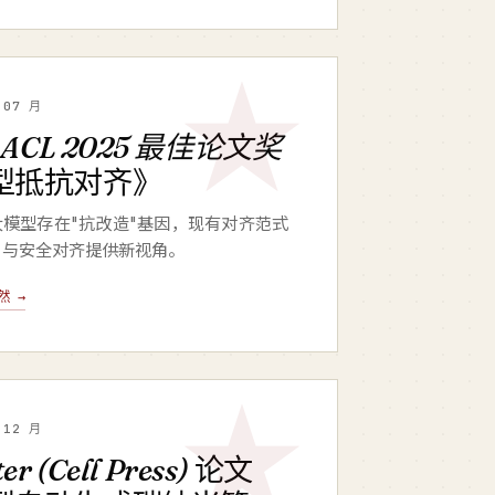
 07 月
获
ACL 2025 最佳论文奖
型抵抗对齐》
模型存在"抗改造"基因，现有对齐范式
F 与安全对齐提供新视角。
然 →
 12 月
er (Cell Press)
论文