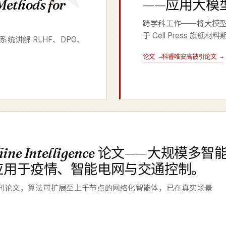
Methods for
——应用大模
跨学科工作——将大模
于 Cell Press 旗舰材
al，系统讲解 RLHF、DPO、
论文 →
科睿唯安高被引论文 →
ine Intelligence
论文——大规模多智
应用于疫情、智能电网与交通控制。
e 子刊论文，算法可扩展至上千节点的网络化智能体，已在真实场景