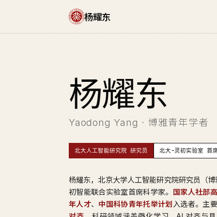
杨耀东
杨
耀东
Yaodong Yang · 博雅青年学者
北大人工智能研究院 研究员
北大-灵初实验室 首
杨耀东，北京大学人工智能研究院研究员（博
初智能联合实验室首席科学家。
国家人社部
年人才
、
中国科协青年托举计划
入选者。主
对齐
，科研领域涵盖强化学习、AI 对齐与