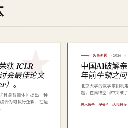
体
★ 头条新闻 ·
2026 年
荣获
ICLR
中国AI破解
研讨会最佳论文
年前
牛顿之问
per）
。
北京大学的数学家们利
题，在高维空间中突破了
辑保护具身智能体》提出一种
编译为可执行逻辑，在运
技术报告 →
纪录片 →
人民日报 
。