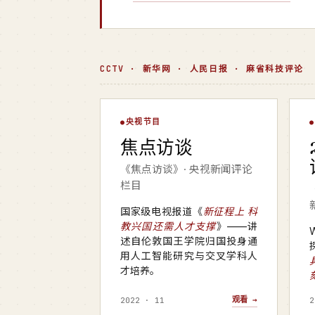
CCTV · 新华网 · 人民日报 · 麻省科技评论
焦点访谈
央视节目
▶
焦点访谈
央视 · 焦点访谈
新
《焦点访谈》· 央视新闻评论
栏目
国家级电视报道《
新征程上 科
教兴国还需人才支撑
》——讲
述自伦敦国王学院归国投身通
用人工智能研究与交叉学科人
才培养。
观看 →
2022 · 11
2