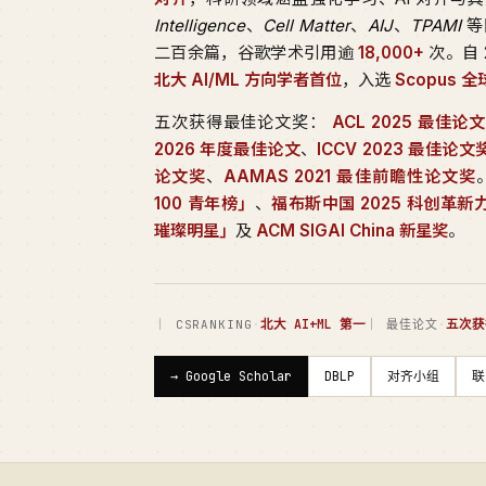
Intelligence
、
Cell Matter
、
AIJ
、
TPAMI
等
二百余篇，谷歌学术引用逾
18,000+
次。自 
北大 AI/ML 方向学者首位
，入选
Scopus 
五次获得最佳论文奖：
ACL 2025 最佳论
2026 年度最佳论文
、
ICCV 2023 最佳论
论文奖
、
AAMAS 2021 最佳前瞻性论文奖
100 青年榜」
、
福布斯中国 2025 科创革新
璀璨明星」
及
ACM SIGAI China 新星奖
。
·
北大 AI+ML 第一
·
五次获
｜ CSRANKING
｜ 最佳论文
→ Google Scholar
DBLP
对齐小组
联