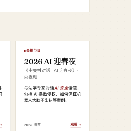
AI 迎春夜
央视节目
▶
2026 AI 迎春夜
央视频 · 2026
《中关村对话 · AI 迎春夜》·
央视频
朱
与法学专家对话
AI 安全
话题，
同
包括 AI 换脸侵权、如何保证机
器人大脑不出错等案例。
→
观看 →
2026 春节