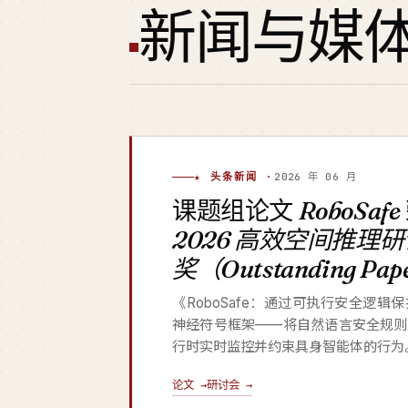
新闻与媒
★ 头条新闻 ·
2026 年 06 月
课题组论文
RoboSafe
2026 高效空间推理
奖（Outstanding Pa
《RoboSafe：通过可执行安全逻
神经符号框架——将自然语言安全规则
行时实时监控并约束具身智能体的行为
论文 →
研讨会 →