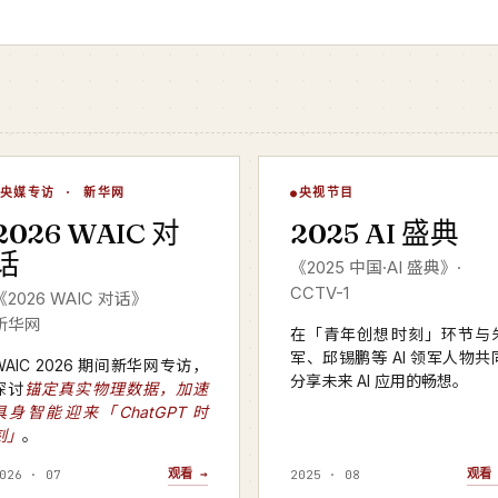
WAIC 对话
AI 盛典
央媒专访 · 新华网
央视节目
▶
▶
2026 WAIC 对
2025 AI 盛典
华网 · 2026
CCTV-1 · 2025 年度
话
《2025 中国·AI 盛典》·
CCTV-1
《2026 WAIC 对话》
新华网
在「青年创想时刻」环节与
军、邱锡鹏等 AI 领军人物共
WAIC 2026 期间新华网专访，
分享未来 AI 应用的畅想。
探讨
锚定真实物理数据，加速
具身智能迎来「ChatGPT 时
刻」
。
观看 →
观看 
026 · 07
2025 · 08