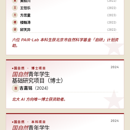
黄叙川
（2022）
黄
王恺乐
（2022）
王
方思童
（2023）
方
楼翰涛
（2022）
楼
邱天异
（2022）
邱
六位 PAIR-Lab 本科生获北京市自然科学基金「启研」计划资
助。
2024
国自然 · 博士项目
国自然
青年学生
基础研究项目（博士）
吉嘉铭
（2024）
吉
北大 AI 方向唯一博士获资助者
。
2024
国自然 · 本科项目
国自然
青年学生