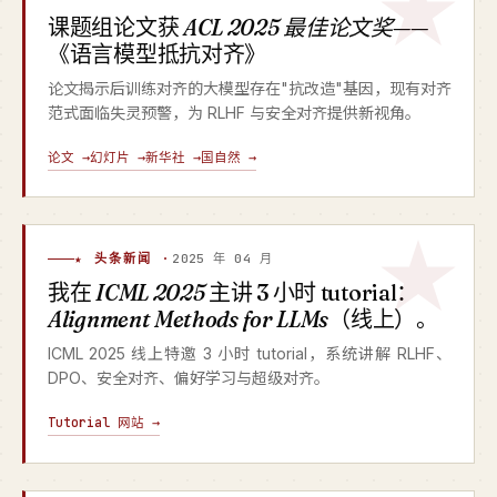
课题组论文获
ACL 2025 最佳论文奖
——
《语言模型抵抗对齐》
论文揭示后训练对齐的大模型存在"抗改造"基因，现有对齐
范式面临失灵预警，为 RLHF 与安全对齐提供新视角。
论文 →
幻灯片 →
新华社 →
国自然 →
★ 头条新闻 ·
2025 年 04 月
我在
ICML 2025
主讲 3 小时 tutorial：
Alignment Methods for LLMs
（线上）。
ICML 2025 线上特邀 3 小时 tutorial，系统讲解 RLHF、
DPO、安全对齐、偏好学习与超级对齐。
Tutorial 网站 →