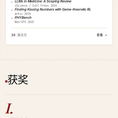
LLMs in Medicine: A Scoping Review
iScience / Cell Press 2024
Finding Kissing Numbers with Game-theoretic RL
arXiv 2025
PHYBench
NeurIPS 2025
10
篇论文
查看 →
获奖
I.