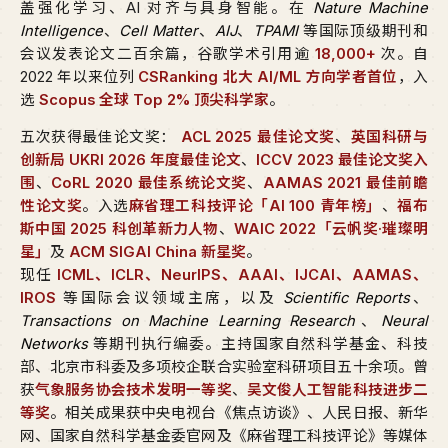
盖强化学习、AI 对齐与具身智能。在
Nature Machine
Intelligence
、
Cell Matter
、
AIJ
、
TPAMI
等国际顶级期刊和
会议发表论文二百余篇，谷歌学术引用逾
18,000+
次。自
2022 年以来位列
CSRanking 北大 AI/ML 方向学者首位
，入
选
Scopus 全球 Top 2% 顶尖科学家
。
五次获得最佳论文奖：
ACL 2025 最佳论文奖
、
英国科研与
创新局 UKRI 2026 年度最佳论文
、
ICCV 2023 最佳论文奖入
围
、
CoRL 2020 最佳系统论文奖
、
AAMAS 2021 最佳前瞻
性论文奖
。入选
麻省理工科技评论「AI 100 青年榜」
、
福布
斯中国 2025 科创革新力人物
、
WAIC 2022「云帆奖·璀璨明
星」
及
ACM SIGAI China 新星奖
。
现任
ICML、ICLR、NeurIPS、AAAI、IJCAI、AAMAS、
IROS
等国际会议领域主席，以及
Scientific Reports
、
Transactions on Machine Learning Research
、
Neural
Networks
等期刊执行编委。主持国家自然科学基金、科技
部、北京市科委及多项校企联合实验室科研项目五十余项。曾
获
气象服务协会技术发明一等奖
、
吴文俊人工智能科技进步二
等奖
。相关成果获中央电视台《焦点访谈》、人民日报、新华
网、国家自然科学基金委官网及《麻省理工科技评论》等媒体