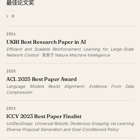
最佳论文奖
5 项
2026
UKRI Best Research Paper in AI
Efficient and Scalable Reinforcement Learning for Large-Scale
Network Control
· 发表于 Nature Machine Intelligence
2025
ACL 2025 Best Paper Award
Language Models Resist Alignment: Evidence From Data
Compression
2023
ICCV 2023 Best Paper Finalist
UniDexGrasp: Universal Robotic Dexterous Grasping via Learning
Diverse Proposal Generation and Goal-Conditioned Policy