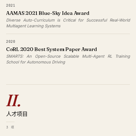
2021
AAMAS 2021 Blue-Sky Idea Award
Diverse Auto-Curriculum is Critical for Successful Real-World
Multiagent Learning Systems
2020
CoRL 2020 Best System Paper Award
SMARTS: An Open-Source Scalable Multi-Agent RL Training
School for Autonomous Driving
II.
人才项目
3 项