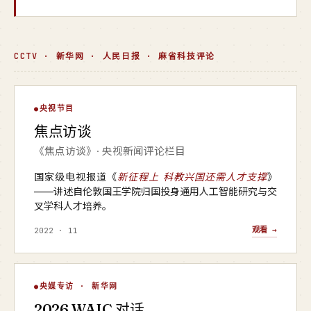
CCTV · 新华网 · 人民日报 · 麻省科技评论
焦点访谈
央视节目
▶
焦点访谈
央视 · 焦点访谈
《焦点访谈》· 央视新闻评论栏目
国家级电视报道《
新征程上 科教兴国还需人才支撑
》
——讲述自伦敦国王学院归国投身通用人工智能研究与交
叉学科人才培养。
观看 →
2022 · 11
WAIC 对话
央媒专访 · 新华网
▶
2026 WAIC 对话
新华网 · 2026