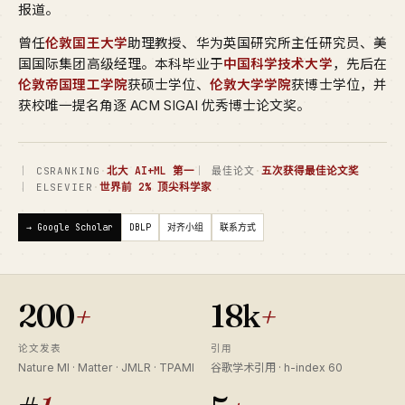
报道。
曾任
伦敦国王大学
助理教授、华为英国研究所主任研究员、美
国国际集团高级经理。本科毕业于
中国科学技术大学
，先后在
伦敦帝国理工学院
获硕士学位、
伦敦大学学院
获博士学位，并
获校唯一提名角逐 ACM SIGAI 优秀博士论文奖。
·
北大 AI+ML 第一
·
五次获得最佳论文奖
｜ CSRANKING
｜ 最佳论文
·
世界前 2% 顶尖科学家
｜ ELSEVIER
→ Google Scholar
DBLP
对齐小组
联系方式
200
+
18k
+
论文发表
引用
Nature MI · Matter · JMLR · TPAMI
谷歌学术引用 · h-index 60