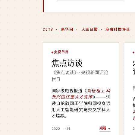
CCTV · 新华网 · 人民日报 · 麻省科技评论
焦点访谈
央视节目
▶
焦点访谈
央视 · 焦点访谈
新
《焦点访谈》· 央视新闻评论
栏目
国家级电视报道《
新征程上 科
教兴国还需人才支撑
》——讲
述自伦敦国王学院归国投身通
用人工智能研究与交叉学科人
才培养。
观看 →
2022 · 11
2