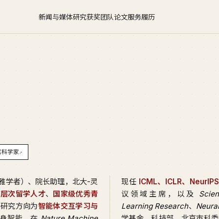
新闻与媒体
研究
获奖
团队
论文
服务
履历
席科学家
↗
雅学者）、院长助理，北大-灵
现任
ICML、ICLR、NeurI
高层次留学人才
、
国家级优秀青
议领域主席，以及
Scien
要研究方向为
智能体交互学习与
Learning Research
、
Neura
具身智能。在
Nature Machine
学基金、科技部、北京市科委