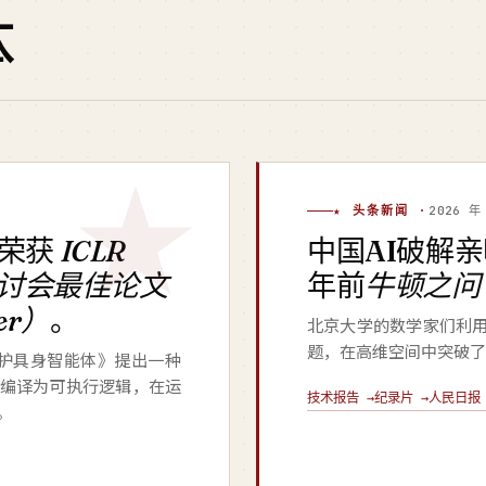
体
★ 头条新闻 ·
2026 年
荣获
ICLR
中国AI破解
研讨会最佳论文
年前
牛顿之问
per）
。
北京大学的数学家们利
题，在高维空间中突破了
辑保护具身智能体》提出一种
编译为可执行逻辑，在运
技术报告 →
纪录片 →
人民日报 
。