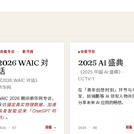
WAIC 对话
AI 盛典
央媒专访 · 新华网
央视节目
▶
▶
2026 WAIC 对
2025 AI 盛典
华网 · 2026
CCTV-1 · 2025 年度
话
《2025 中国·AI 盛典》·
CCTV-1
《2026 WAIC 对话》
新华网
在「青年创想时刻」环节与
军、邱锡鹏等 AI 领军人物共
WAIC 2026 期间新华网专访，
分享未来 AI 应用的畅想。
探讨
锚定真实物理数据，加速
具身智能迎来「ChatGPT 时
刻」
。
观看 →
观看 
026 · 07
2025 · 08