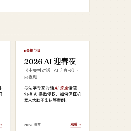
AI 迎春夜
央视节目
▶
2026 AI 迎春夜
央视频 · 2026
《中关村对话 · AI 迎春夜》·
央视频
朱
与法学专家对话
AI 安全
话题，
同
包括 AI 换脸侵权、如何保证机
器人大脑不出错等案例。
→
观看 →
2026 春节