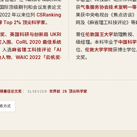
国际顶级期刊和会议发表论文
获
气象服务协会技术发明一等
2022 年以来位列
CSRanking
果获中央电视台《焦点访谈》
全球 Top 2% 顶尖科学家
。
网及《麻省理工科技评论》等
文奖
、
英国科研与创新局 UKRI
曾任
伦敦国王大学
助理教授、
文奖入围
、
CoRL 2020 最佳系统
级经理。本科毕业于
中国科学
。入选
麻省理工科技评论「AI
位、
伦敦大学学院
获博士学位，
力人物
、
WAIC 2022「云帆奖·
文奖。
得最佳论文奖
·
世界前 2% 顶尖科学家
｜ ELSEVIER
系方式