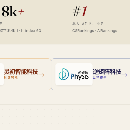
18k
+
#
1
用
北大 AI+ML 排名
歌学术引用 · h-index 60
CSRankings · AIRankings
灵初智能科技
逆矩阵科技
→
→
具身智能
世界模型