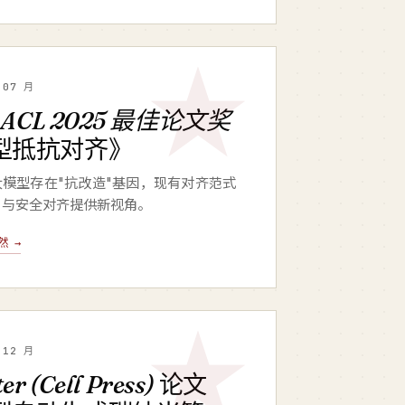
 07 月
获
ACL 2025 最佳论文奖
型抵抗对齐》
模型存在"抗改造"基因，现有对齐范式
F 与安全对齐提供新视角。
然 →
 12 月
er (Cell Press)
论文