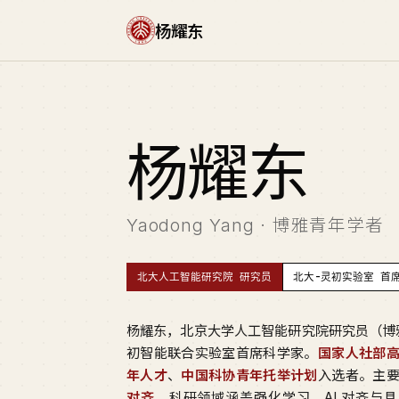
杨耀东
杨
耀东
Yaodong Yang · 博雅青年学者
北大人工智能研究院 研究员
北大-灵初实验室 首
杨耀东，北京大学人工智能研究院研究员（博
初智能联合实验室首席科学家。
国家人社部
年人才
、
中国科协青年托举计划
入选者。主
对齐
，科研领域涵盖强化学习、AI 对齐与