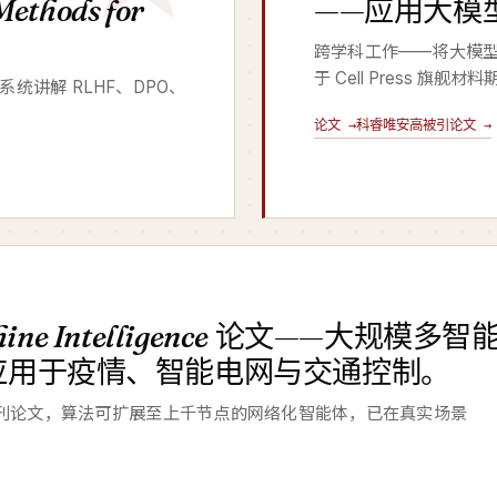
Methods for
——应用大模
跨学科工作——将大模
于 Cell Press 旗舰材
al，系统讲解 RLHF、DPO、
论文 →
科睿唯安高被引论文 →
ine Intelligence
论文——大规模多智
应用于疫情、智能电网与交通控制。
e 子刊论文，算法可扩展至上千节点的网络化智能体，已在真实场景