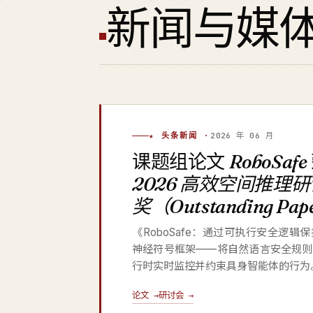
新闻与媒
★ 头条新闻 ·
2026 年 06 月
课题组论文
RoboSafe
2026 高效空间推理
奖（Outstanding Pa
《RoboSafe：通过可执行安全逻
神经符号框架——将自然语言安全规则
行时实时监控并约束具身智能体的行为
论文 →
研讨会 →